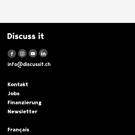
Logo Discuss it
Discuss it auf LinkedIn
Discuss it auf Instagram
Discuss it auf Youtube
Discuss it auf Facebook
info@discussit.ch
Metanavigation
Kontakt
Jobs
Finanzierung
Newsletter
Français