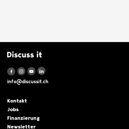
Logo Discuss it
Discuss it auf LinkedIn
Discuss it auf Instagram
Discuss it auf Youtube
Discuss it auf Facebook
info@discussit.ch
Metanavigation
Kontakt
Jobs
Finanzierung
Newsletter