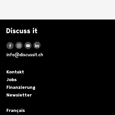
Logo Discuss it
Discuss it auf LinkedIn
Discuss it auf Instagram
Discuss it auf Youtube
Discuss it auf Facebook
info@discussit.ch
Metanavigation
Kontakt
Jobs
Finanzierung
Newsletter
Français