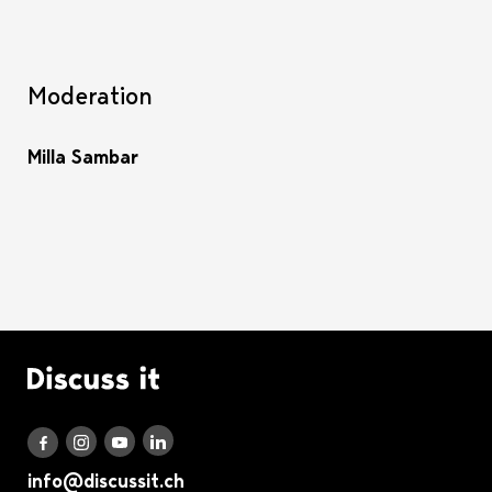
Moderation
Milla Sambar
Logo Discuss it
Discuss it auf LinkedIn
Discuss it auf Instagram
Discuss it auf Youtube
Discuss it auf Facebook
info@discussit.ch