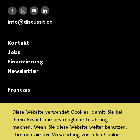
Discuss it auf LinkedIn
Discuss it auf Instagram
Discuss it auf Youtube
Discuss it auf Facebook
info@discussit.ch
Metanavigation
Kontakt
Jobs
Finanzierung
Newsletter
Français
informiert.
Diese Website verwendet Cookies, damit Sie bei
Ihrem Besuch die bestmögliche Erfahrung
differenziert.
machen. Wenn Sie diese Website weiter benutzen,
stimmen Sie der Verwendung von allen Cookies