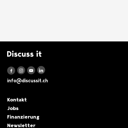
Logo Discuss it
Discuss it auf LinkedIn
Discuss it auf Instagram
Discuss it auf Youtube
Discuss it auf Facebook
info@discussit.ch
Metanavigation
Kontakt
Jobs
Finanzierung
Newsletter