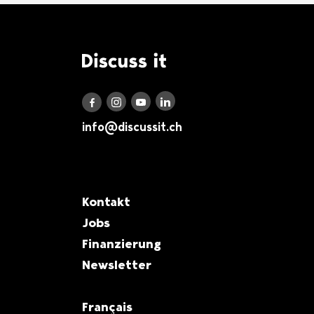
Logo Discuss it
Discuss it auf LinkedIn
Discuss it auf Instagram
Discuss it auf Youtube
Discuss it auf Facebook
info@discussit.ch
Metanavigation
Kontakt
Jobs
Finanzierung
Newsletter
Français