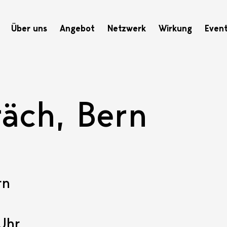
Hauptnavigation
Über uns
Angebot
Netzwerk
Wirkung
Even
räch, Bern
rn
 Uhr