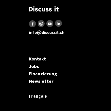
Logo Discuss it
Discuss it auf LinkedIn
Discuss it auf Instagram
Discuss it auf Youtube
Discuss it auf Facebook
info@discussit.ch
Metanavigation
Kontakt
Jobs
Finanzierung
Newsletter
Français