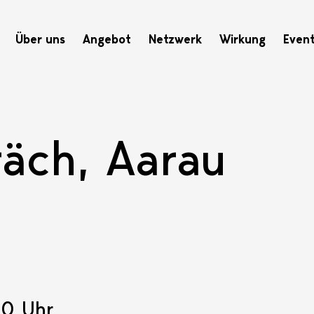
Hauptnavigation
Über uns
Angebot
Netzwerk
Wirkung
Even
räch, Aarau
00 Uhr