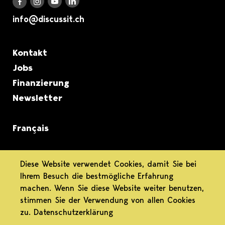
Discuss it auf LinkedIn
Discuss it auf Instagram
Discuss it auf Youtube
Discuss it auf Facebook
info@discussit.ch
Metanavigation
Kontakt
Jobs
Finanzierung
Newsletter
Français
informiert.
Diese Website verwendet Cookies, damit Sie bei
Ihrem Besuch die bestmögliche Erfahrung
differenziert.
machen. Wenn Sie diese Website weiter benutzen,
stimmen Sie der Verwendung von allen Cookies
engagiert.
zu.
Datenschutzerklärung