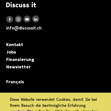
Logo Discuss it
Discuss it auf LinkedIn
Discuss it auf Instagram
Discuss it auf Youtube
Discuss it auf Facebook
info@discussit.ch
Metanavigation
Kontakt
Jobs
Finanzierung
Newsletter
Français
informiert.
Diese Website verwendet Cookies, damit Sie bei
Ihrem Besuch die bestmögliche Erfahrung
differenziert.