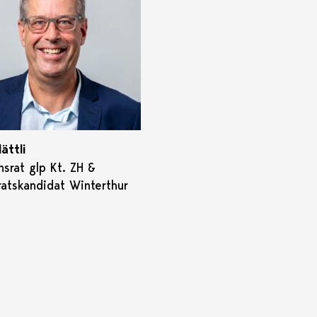
ättli
nsrat glp Kt. ZH &
ratskandidat Winterthur