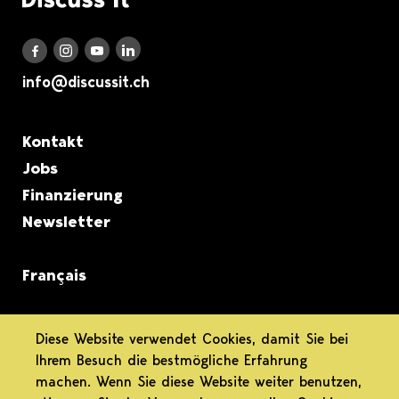
Discuss it auf LinkedIn
Discuss it auf Instagram
Discuss it auf Youtube
Discuss it auf Facebook
info@discussit.ch
Metanavigation
Kontakt
Jobs
Finanzierung
Newsletter
Français
informiert.
Diese Website verwendet Cookies, damit Sie bei
Ihrem Besuch die bestmögliche Erfahrung
differenziert.
machen. Wenn Sie diese Website weiter benutzen,