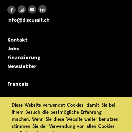
Discuss it auf LinkedIn
Discuss it auf Instagram
Discuss it auf Youtube
Discuss it auf Facebook
info@discussit.ch
Metanavigation
Kontakt
Jobs
Finanzierung
Newsletter
Français
informiert.
Diese Website verwendet Cookies, damit Sie bei
Ihrem Besuch die bestmögliche Erfahrung
differenziert.
machen. Wenn Sie diese Website weiter benutzen,
stimmen Sie der Verwendung von allen Cookies
engagiert.