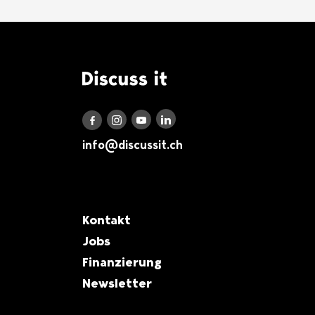
Logo Discuss it
Discuss it auf LinkedIn
Discuss it auf Instagram
Discuss it auf Youtube
Discuss it auf Facebook
info@discussit.ch
Metanavigation
Kontakt
Jobs
Finanzierung
Newsletter