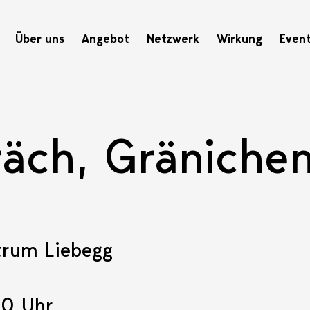
Hauptnavigation
Über uns
Angebot
Netzwerk
Wirkung
Even
räch, Gräniche
trum Liebegg
30 Uhr