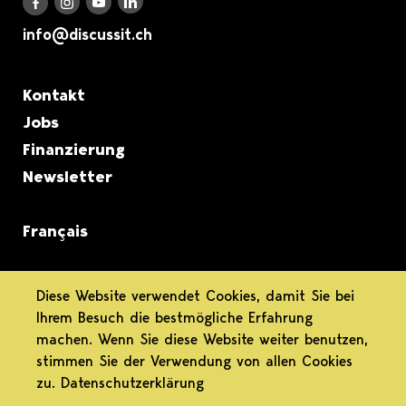
Discuss it auf LinkedIn
Discuss it auf Instagram
Discuss it auf Youtube
Discuss it auf Facebook
info@discussit.ch
Metanavigation
Kontakt
Jobs
Finanzierung
Newsletter
Français
informiert.
Diese Website verwendet Cookies, damit Sie bei
Ihrem Besuch die bestmögliche Erfahrung
differenziert.
machen. Wenn Sie diese Website weiter benutzen,
stimmen Sie der Verwendung von allen Cookies
engagiert.
zu.
Datenschutzerklärung