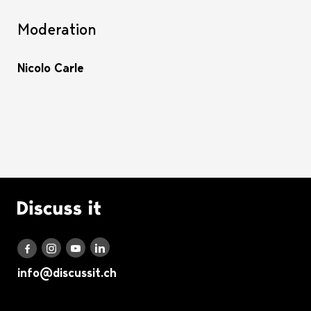
Moderation
Nicolo Carle
Logo Discuss it
Discuss it auf LinkedIn
Discuss it auf Instagram
Discuss it auf Youtube
Discuss it auf Facebook
info@discussit.ch