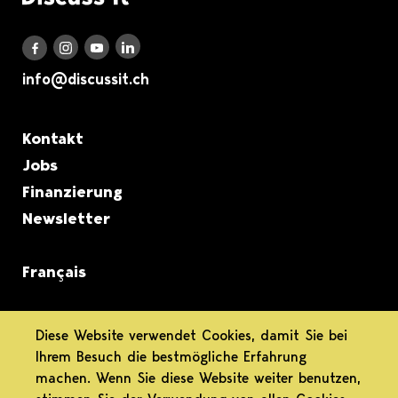
Discuss it auf LinkedIn
Discuss it auf Instagram
Discuss it auf Youtube
Discuss it auf Facebook
info@discussit.ch
Metanavigation
Kontakt
Jobs
Finanzierung
Newsletter
Français
informiert.
Diese Website verwendet Cookies, damit Sie bei
Ihrem Besuch die bestmögliche Erfahrung
differenziert.
machen. Wenn Sie diese Website weiter benutzen,