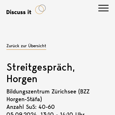
Navigati
Zurück zur Übersicht
Streitgespräch,
Horgen
Bildungszentrum Zürichsee (BZZ
Horgen-Stäfa)
Anzahl SuS: 40-60
05.09.2024, 13:10 - 14:10 Uhr