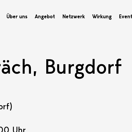
Hauptnavigation
Über uns
Angebot
Netzwerk
Wirkung
Even
räch, Burgdorf
rf)
:00 Uhr