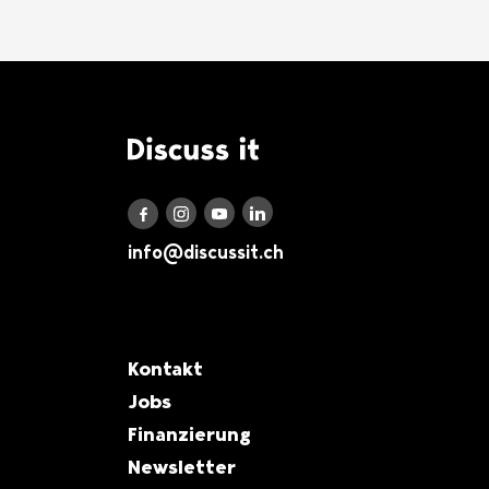
Logo Discuss it
Discuss it auf LinkedIn
Discuss it auf Instagram
Discuss it auf Youtube
Discuss it auf Facebook
info@discussit.ch
Metanavigation
Kontakt
Jobs
Finanzierung
Newsletter