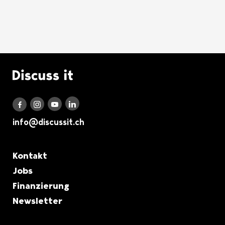
Logo Discuss it
Discuss it auf LinkedIn
Discuss it auf Instagram
Discuss it auf Youtube
Discuss it auf Facebook
info@discussit.ch
Metanavigation
Kontakt
Jobs
Finanzierung
Newsletter