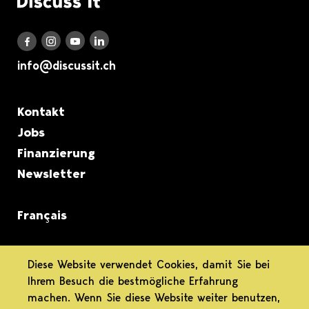
Discuss it auf LinkedIn
Discuss it auf Instagram
Discuss it auf Youtube
Discuss it auf Facebook
info@discussit.ch
Metanavigation
Kontakt
Jobs
Finanzierung
Newsletter
Français
informiert.
Diese Website verwendet Cookies, damit Sie bei
Ihrem Besuch die bestmögliche Erfahrung
differenziert.
machen. Wenn Sie diese Website weiter benutzen,