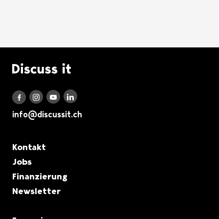
Logo Discuss it
Discuss it auf LinkedIn
Discuss it auf Instagram
Discuss it auf Youtube
Discuss it auf Facebook
info@discussit.ch
Metanavigation
Kontakt
Jobs
Finanzierung
Newsletter