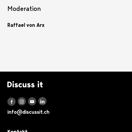
Moderation
Raffael von Arx
Logo Discuss it
Discuss it auf LinkedIn
Discuss it auf Instagram
Discuss it auf Youtube
Discuss it auf Facebook
info@discussit.ch
Metanavigation
Kontakt