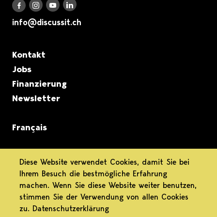
Discuss it auf LinkedIn
Discuss it auf Instagram
Discuss it auf Youtube
Discuss it auf Facebook
info@discussit.ch
Metanavigation
Kontakt
Jobs
Finanzierung
Newsletter
Français
informiert.
Diese Website verwendet Cookies, damit Sie bei
Ihrem Besuch die bestmögliche Erfahrung
differenziert.
machen. Wenn Sie diese Website weiter benutzen,
stimmen Sie der Verwendung von allen Cookies
engagiert.
zu.
Datenschutzerklärung