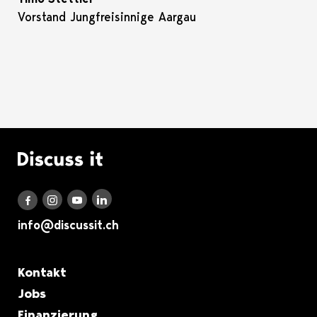
Vorstand Jungfreisinnige Aargau
Logo Discuss it
Discuss it auf LinkedIn
Discuss it auf Instagram
Discuss it auf Youtube
Discuss it auf Facebook
info@discussit.ch
Metanavigation
Kontakt
Jobs
Finanzierung