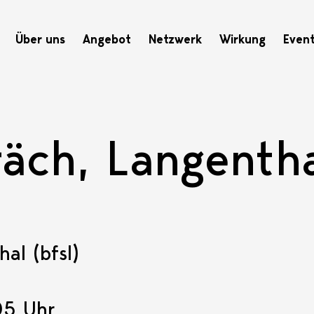
Hauptnavigation
Über uns
Angebot
Netzwerk
Wirkung
Even
räch, Langenth
al (bfsl)
05 Uhr