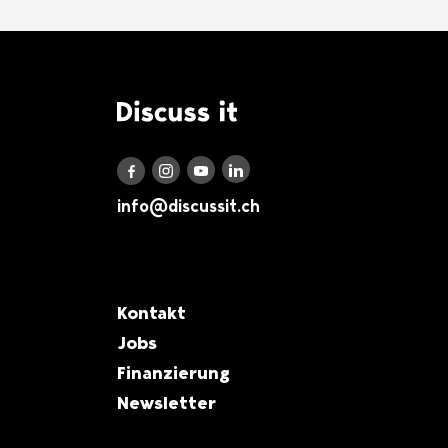
Logo Discuss it
Discuss it auf LinkedIn
Discuss it auf Instagram
Discuss it auf Youtube
Discuss it auf Facebook
info@discussit.ch
Metanavigation
Kontakt
Jobs
Finanzierung
Newsletter