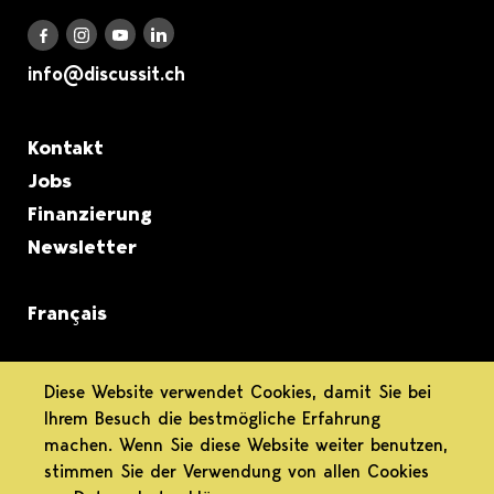
Discuss it auf LinkedIn
Discuss it auf Instagram
Discuss it auf Youtube
Discuss it auf Facebook
info@discussit.ch
Metanavigation
Kontakt
Jobs
Finanzierung
Newsletter
Français
informiert.
Diese Website verwendet Cookies, damit Sie bei
Ihrem Besuch die bestmögliche Erfahrung
differenziert.
machen. Wenn Sie diese Website weiter benutzen,
stimmen Sie der Verwendung von allen Cookies
engagiert.