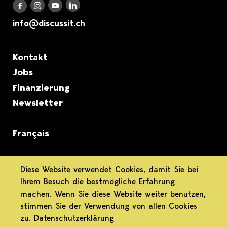
Discuss it auf LinkedIn
Discuss it auf Instagram
Discuss it auf Youtube
Discuss it auf Facebook
info@discussit.ch
Metanavigation
Kontakt
Jobs
Finanzierung
Newsletter
Français
informiert.
Diese Website verwendet Cookies, damit Sie bei
Ihrem Besuch die bestmögliche Erfahrung
differenziert.
machen. Wenn Sie diese Website weiter benutzen,
stimmen Sie der Verwendung von allen Cookies
engagiert.
zu.
Datenschutzerklärung