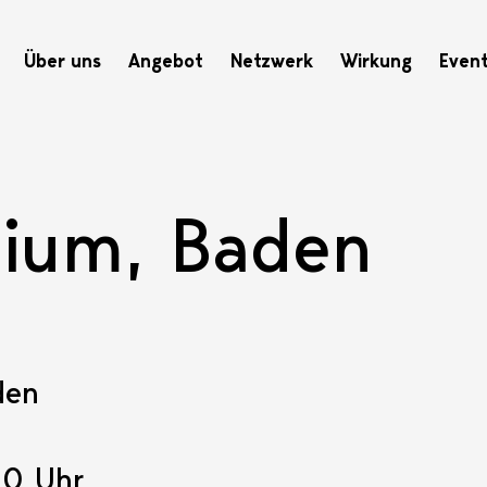
Hauptnavigation
Über uns
Angebot
Netzwerk
Wirkung
Even
dium, Baden
den
30 Uhr