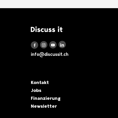
Logo Discuss it
Discuss it auf LinkedIn
Discuss it auf Instagram
Discuss it auf Youtube
Discuss it auf Facebook
info@discussit.ch
Metanavigation
Kontakt
Jobs
Finanzierung
Newsletter