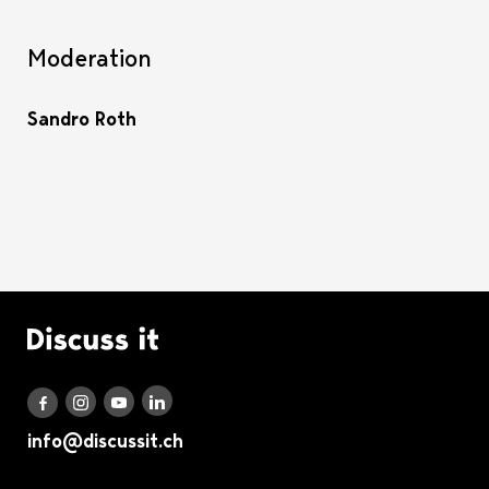
Moderation
Sandro Roth
Logo Discuss it
Discuss it auf LinkedIn
Discuss it auf Instagram
Discuss it auf Youtube
Discuss it auf Facebook
info@discussit.ch