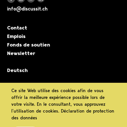
Discuss it auf LinkedIn
Discuss it auf Instagram
Discuss it auf Youtube
Discuss it auf Facebook
info@discussit.ch
Metanavigation
Contact
Emplois
Fonds de soutien
Newsletter
Deutsch
s’informer.
Ce site Web utilise des cookies afin de vous
offrir la meilleure expérience possible lors de
délibérer.
votre visite. En le consultant, vous approuvez
l’utilisation de cookies.
Déclaration de protection
s’engager.
des données