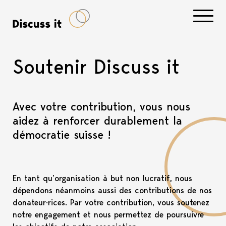
Navigati
Soutenir Discuss it
Avec votre contribution, vous nous
aidez à renforcer durablement la
démocratie suisse !
En tant qu’organisation à but non lucratif, nous
dépendons néanmoins aussi des contributions de nos
donateur·rices. Par votre contribution, vous soutenez
notre engagement et nous permettez de poursuivre