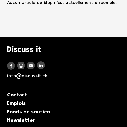
Aucun article de blog n'est actuellement disponible.
Logo Discuss it
Discuss it auf LinkedIn
Discuss it auf Instagram
Discuss it auf Youtube
Discuss it auf Facebook
info@discussit.ch
Metanavigation
Contact
Emplois
Fonds de soutien
Newsletter