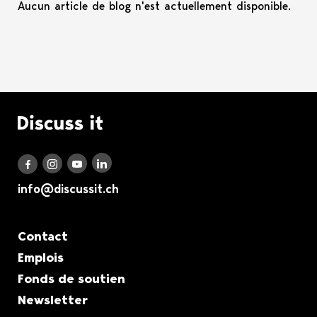
Aucun article de blog n'est actuellement disponible.
Logo Discuss it
Discuss it auf LinkedIn
Discuss it auf Instagram
Discuss it auf Youtube
Discuss it auf Facebook
info@discussit.ch
Metanavigation
Contact
Emplois
Fonds de soutien
Newsletter